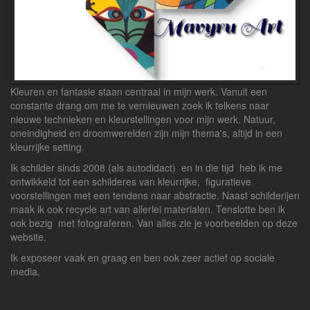
Kleuren en fantasie staan centraal in mijn werk. Vanuit een
constante drang om me te vernieuwen zoek ik telkens naar
nieuwe technieken en kleurstellingen voor mijn werk. Natuur,
oneindigheid en droomwerelden zijn mijn thema's, altijd in een
kleurrijke setting.
Ik schilder sinds 2008 (als autodidact) en in die tijd heb ik me
ontwikkeld tot een schilderes van kleurrijke, figuratieve
voorstellingen met een tendens naar abstractie. Naast schilderijen
maak ik ook recycle art van allerlei materialen. Tenslotte ben ik
ook bezig met fotograferen. Van alles zie je voorbeelden op deze
website.
Ik exposeer vaak en graag en ben ook zeer actief op sociale
media.