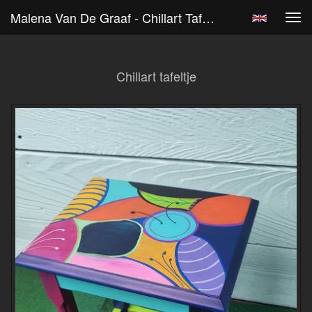
Malena Van De Graaf - Chillart Tafeltje
Tog
navi
Chillart tafeltje