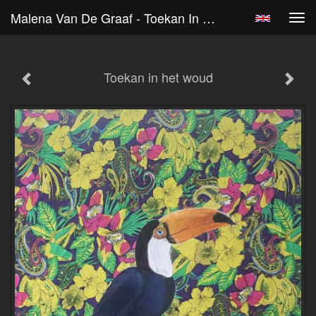
Malena Van De Graaf - Toekan In Het Woud
Tog
navi
Toekan in het woud