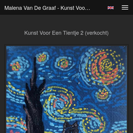
Malena Van De Graaf - Kunst Voor Een Tientje 2 (verkocht)
Tog
navi
Kunst Voor Een Tientje 2 (verkocht)