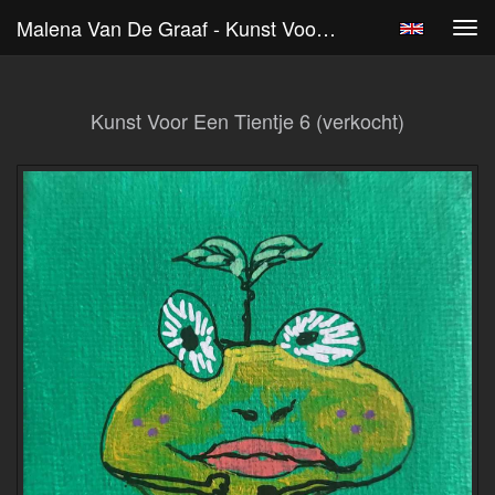
Malena Van De Graaf - Kunst Voor Een Tientje 6 (verkocht)
Tog
navi
Kunst Voor Een Tientje 6 (verkocht)