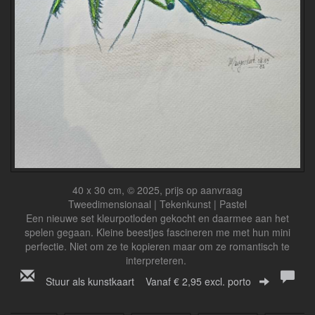
40 x 30 cm, © 2025, prijs op aanvraag
Tweedimensionaal | Tekenkunst | Pastel
Een nieuwe set kleurpotloden gekocht en daarmee aan het
spelen gegaan. Kleine beestjes fascineren me met hun mini
perfectie. Niet om ze te kopieren maar om ze romantisch te
interpreteren.
Stuur als kunstkaart
Vanaf € 2,95 excl. porto